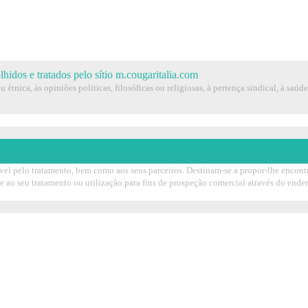
hidos e tratados pelo sítio m.cougaritalia.com
étnica, às opiniões políticas, filosóficas ou religiosas, à pertença sindical, à saúd
vel pelo tratamento, bem como aos seus parceiros. Destinam-se a propor-lhe encontro
se ao seu tratamento ou utilização para fins de prospeção comercial através do end