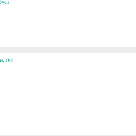
óveis
s, OH