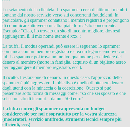
Lo sviamento della clientela. Lo spammer cerca di attirare i membri
lontano dal nostro servizio verso siti concorrenti fraudolenti. In
particolare, gli spammer contattano i membri registrati e propongono
di comunicare attraverso un'altra piattaforma/sito concorrente.
Esempio: "Ciao, ho trovato un sito di incontri migliore, dovresti
aggiungermi lì, il mio nome utente è xxx";
La truffa. Il modus operandi può essere il seguente: lo spammer
comunica con un membro registrato e crea un legame emotivo con
lui. Lo spammer poi trova un motivo qualunque per chiedere del
denaro al membro (morte in famiglia, acquisto di un biglietto aereo
per raggiungere il membro registrato, ecc.).
Il ricatto, l’estorsione di denaro. In questo caso, l'approccio dello
spammer è più aggressivo. L'obiettivo è quello di ottenere denaro
dagli utenti con la minaccia o la coercizione. Questo si può
presentare sotto forma di messaggi come: "so che sei sposato e che
sei su un sito di incontri... dammi 500 euro".
La lotta contro gli spammer rappresenta un budget
considerevole per noi e soprattutto per la vostra sicurezza
(moderatori, servizio antifrode, strumenti tecnici sempre più
efficienti, ecc.)