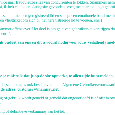
ice naar frauduleuze sites van concurrenten te lokken. Spammers neme
i, ik heb een betere datingsite gevonden, voeg me daar toe, mijn gebru
isselt uit met een geregistreerd lid en schept een emotionele band me
en vliegticket om zich bij het geregistreerde lid te voegen, enz.)
pammer offensiever. Het doel is om geld van gebruikers te verkrijgen do
0 euro".
 budget aan ons en dit is vooral nodig voor jouw veiligheid (modera
 misbruik dat je op de site opmerkt, te allen tijde kunt melden. De
e beschikbaar, is ook beschreven in de Algemene Gebruikersvoorwaard
ende adres: customer@mainpay.net
rag of gebruik wordt gemeld of gemeld dat ongeoorloofd is of niet i
ituatie.
ng of definitieve verbanning van het lid.