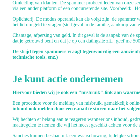
Omleiding van klanten. De spammer probeert leden van onze serv
via een ander platform of een concurrerende site. Voorbeeld: "Ho
Oplichterij. De modus operandi kan als volgt zijn: de spammer w
het lid om geld te vragen (sterfgeval in de familie, aankoop van e
Chantage, afpersing van geld. In dit geval is de aanpak van de s
dat je getrouwd bent en dat je op een datingsite zit... geef me 50
De strijd tegen spammers vraagt tegenwoordig een aanzienlijk
technische tools, enz.)
Je kunt actie ondernemen
Hiervoor bieden wij je ook een "misbruik"-link aan waarmee je
Een procedure voor de melding van misbruik, gemakkelijk onlin
inhoud ook melden door een e-mail te sturen naar het volg
Wij hechten er belang aan te reageren wanneer ons inhoud, ged
maatregelen te nemen die wij het meest geschikt achten voor de s
Sancties kunnen bestaan uit: een waarschuwing, tijdelijke schorsi