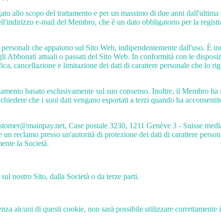
ato allo scopo del trattamento e per un massimo di due anni dall'ultima 
l'indirizzo e-mail del Membro, che è un dato obbligatorio per la registra
ti personali che appaiono sul Sito Web, indipendentemente dall'uso. È in
li Abbonati attuali o passati del Sito Web. In conformità con le disposiz
fica, cancellazione e limitazione dei dati di carattere personale che lo r
tamento basato esclusivamente sul suo consenso. Inoltre, il Membro ha il d
ichiedere che i suoi dati vengano esportati a terzi quando ha acconsentito
, customer@mainpay.net, Case postale 3230, 1211 Genève 3 - Suisse medi
e un reclamo presso un'autorità di protezione dei dati di carattere perso
mente la Società.
 sul nostro Sito, dalla Società o da terze parti.
 alcuni di questi cookie, non sarà possibile utilizzare correttamente il 