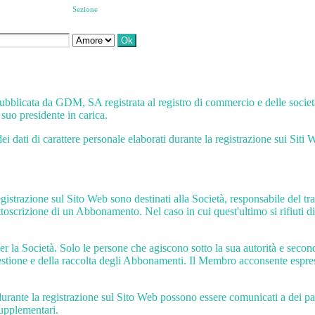
Sezione
è pubblicata da GDM, SA registrata al registro di commercio e delle soci
suo presidente in carica.
i dati di carattere personale elaborati durante la registrazione sui Siti 
registrazione sul Sito Web sono destinati alla Società, responsabile del 
oscrizione di un Abbonamento. Nel caso in cui quest'ultimo si rifiuti di 
per la Società. Solo le persone che agiscono sotto la sua autorità e secon
 gestione e della raccolta degli Abbonamenti. Il Membro acconsente espr
ti durante la registrazione sul Sito Web possono essere comunicati a dei
supplementari.