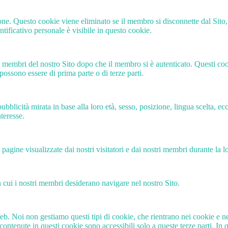
e. Questo cookie viene eliminato se il membro si disconnette dal Sito, qui
tificativo personale è visibile in questo cookie.
a membri del nostro Sito dopo che il membro si è autenticato. Questi 
possono essere di prima parte o di terze parti.
ubblicità mirata in base alla loro età, sesso, posizione, lingua scelta, ec
nteresse.
i pagine visualizzate dai nostri visitatori e dai nostri membri durante la 
in cui i nostri membri desiderano navigare nel nostro Sito.
. Noi non gestiamo questi tipi di cookie, che rientrano nei cookie e nel
 contenute in questi cookie sono accessibili solo a queste terze parti. 