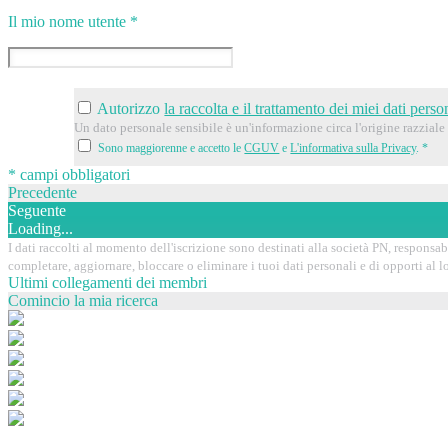
Il mio nome utente
*
Autorizzo
la raccolta e il trattamento dei miei dati person
Un dato personale sensibile è un'informazione circa l'origine razziale o
Sono maggiorenne e accetto le
CGUV
e
L'informativa sulla Privacy
.
*
* campi obbligatori
Precedente
Seguente
Loading...
I dati raccolti al momento dell'iscrizione sono destinati alla società PN, responsabil
completare, aggiornare, bloccare o eliminare i tuoi dati personali e di opporti al
Ultimi collegamenti dei membri
Comincio la mia ricerca