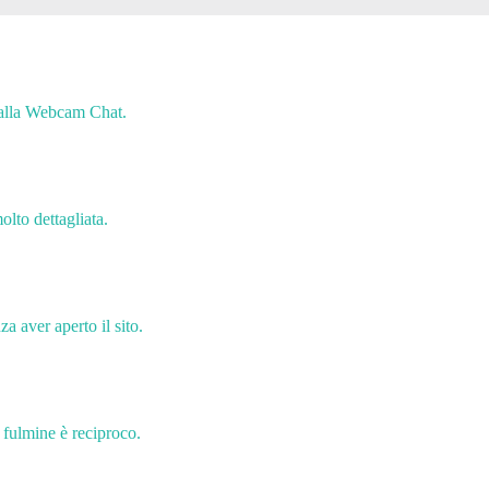
e alla Webcam Chat.
olto dettagliata.
a aver aperto il sito.
i fulmine è reciproco.